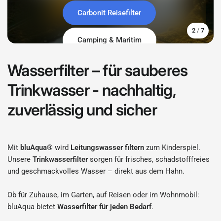
FINO Clario
Unser Tischwasserfilter
Carbonit Reisefilter
Outdoor-Wasserfilter
Brunnenfilter
2
/
7
FINO Camping & Maritim
Hauswasserfilter
Küche
Unser Hauswasserfilter
Camping & Maritim
Jetzt den Unterschied erleben
Wasserfilter – für sauberes
Trinkwasser - nachhaltig,
zuverlässig und sicher
Mit
bluAqua®
wird
Leitungswasser filtern
zum Kinderspiel.
Unsere
Trinkwasserfilter
sorgen für frisches, schadstofffreies
und geschmackvolles Wasser – direkt aus dem Hahn.
Ob für Zuhause, im Garten, auf Reisen oder im Wohnmobil:
bluAqua bietet
Wasserfilter für jeden Bedarf
.