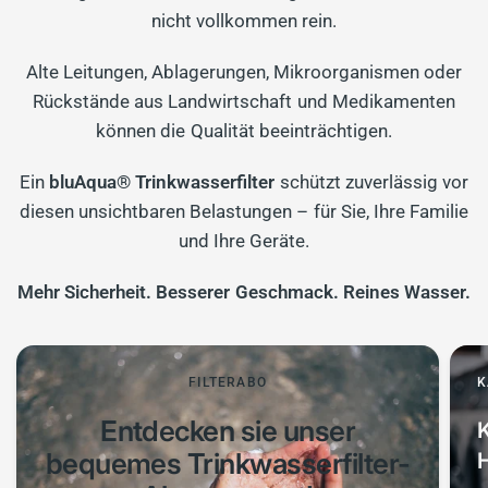
nicht vollkommen rein.
Alte Leitungen, Ablagerungen, Mikroorganismen oder
Rückstände aus Landwirtschaft und Medikamenten
können die Qualität beeinträchtigen.
Ein
bluAqua® Trinkwasserfilter
schützt zuverlässig vor
diesen unsichtbaren Belastungen – für Sie, Ihre Familie
und Ihre Geräte.
Mehr Sicherheit. Besserer Geschmack. Reines Wasser.
FILTERABO
K
Entdecken sie unser
K
bequemes Trinkwasserfilter-
H