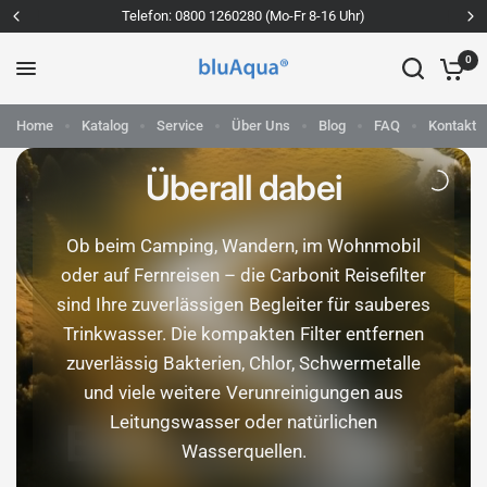
Telefon: 0800 1260280 (Mo-Fr 8-16 Uhr)
0
Home
Katalog
Service
Über Uns
Blog
FAQ
Kontakt
SAUBERES WASSER!
Überall dabei
Ob beim Camping, Wandern, im Wohnmobil
oder auf Fernreisen – die Carbonit Reisefilter
sind Ihre zuverlässigen Begleiter für sauberes
Trinkwasser. Die kompakten Filter entfernen
zuverlässig Bakterien, Chlor, Schwermetalle
und viele weitere Verunreinigungen aus
Leitungswasser oder natürlichen
Wasserquellen.