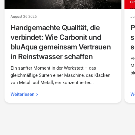
August 26 2025
Ju
Handgemachte Qualität, die
P
verbindet: Wie Carbonit und
s
bluAqua gemeinsam Vertrauen
s
in Reinstwasser schaffen
PF
Mi
Ein sanfter Moment in der Werkstatt – das
bl
gleichmäßige Surren einer Maschine, das Klacken
von Metall auf Metall, ein konzentrierter...
Weiterlesen
We